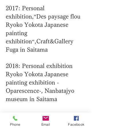
2017: Personal
exhibition,”Des paysage flou
Ryoko Yokota Japanese
painting
exhibition“,Craft&Gallery
Fuga in Saitama
2018: Personal exhibition
Ryoko Yokota Japanese
painting exhibition -
Oparescence-, Nanbatajyo
museum in Saitama
2020 : At the 20th Kokusai
suisaiga kouryu NET ten, got
Phone
Email
Facebook