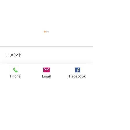
コメント
Phone
Email
Facebook
コメントを追加…
【過去の展覧会】浅草石
【過去の展覧会
フリマ春2024
代美術寄居展202