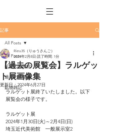
記事
All Posts
Rieu35（りゅうさんご）
All Posts
2024年2月8日
読了時間: 1分
【過去の展覧会】ラルゲッ
鉱物の博物館
ト展画像集
過去の展覧会
更新日：
2024年6月27日
鉱物雑記
ラルゲット展終了いたしました。以下
展覧会の様子です。
ラルゲット展
2024年1月30日(火)～2月4日(日)
埼玉近代美術館　一般展示室2