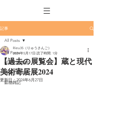
記事
All Posts
Rieu35（りゅうさんご）
All Posts
2024年5月17日
読了時間: 1分
【過去の展覧会】蔵と現代
鉱物の博物館
美術寄居展2024
過去の展覧会
更新日：
2024年6月27日
鉱物雑記