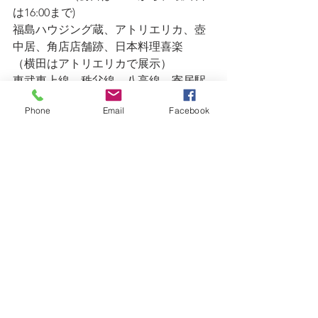
は16:00まで)
福島ハウジング蔵、アトリエリカ、壺
中居、角店店舗跡、日本料理喜楽
（横田はアトリエリカで展示）
東武東上線、秩父線、八高線　寄居駅
南口徒歩10分
Phone
Email
Facebook
過去の展覧会
すべて表示
最新記事