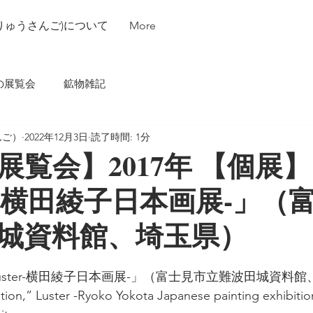
35(りゅうさんご)について
More
の展覧会
鉱物雑記
んご）
2022年12月3日
読了時間: 1分
展覧会】2017年 【個展】
er-横田綾子日本画展-」（
城資料館、埼玉県）
「Luster-横田綾子日本画展-」（富士見市立難波田城資料
ition,” Luster -Ryoko Yokota Japanese painting exhibiti