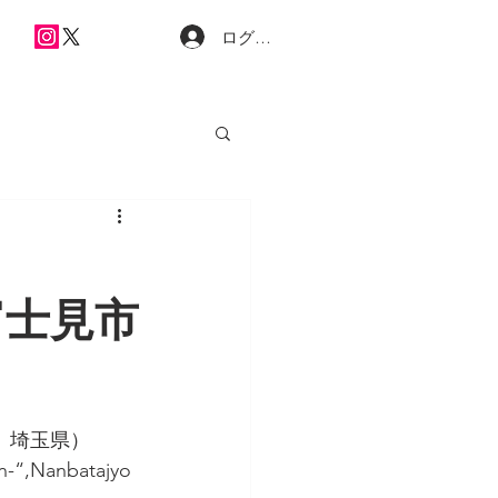
ログイン
富士見市
館、埼玉県）
on-“,Nanbatajyo 