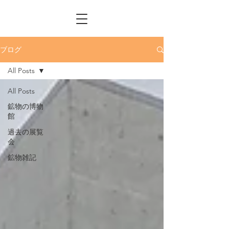
ブログ
All Posts
All Posts
鉱物の博物
館
過去の展覧
会
鉱物雑記